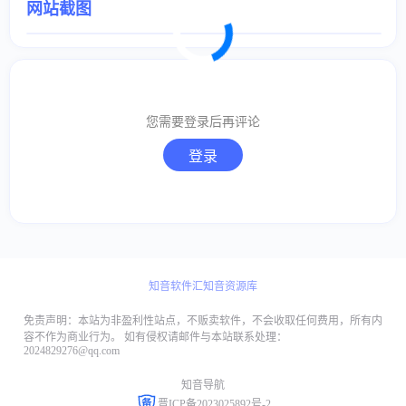
网站截图
取消
确定
您需要登录后再评论
取消
回复
登录
知音软件汇
知音资源库
免责声明：本站为非盈利性站点，不贩卖软件，不会收取任何费用，所有内
容不作为商业行为。 如有侵权请邮件与本站联系处理：
2024829276@qq.com
知音导航
晋ICP备2023025892号-2