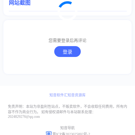
网站截图
取消
确定
您需要登录后再评论
取消
回复
登录
知音软件汇
知音资源库
免责声明：本站为非盈利性站点，不贩卖软件，不会收取任何费用，所有内
容不作为商业行为。 如有侵权请邮件与本站联系处理：
2024829276@qq.com
知音导航
晋ICP备2023025892号-2