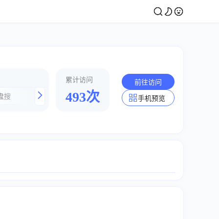
累计访问
前往访问
493次
盘搜
咔帕搜索
千帆搜索
阿里搜
手机预览