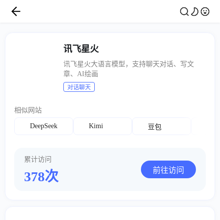
讯飞星火
讯飞星火大语言模型，支持聊天对话、写文
章、AI绘画
对话聊天
相似网站
DeepSeek
Kimi
豆包
腾
累计访问
前往访问
378次