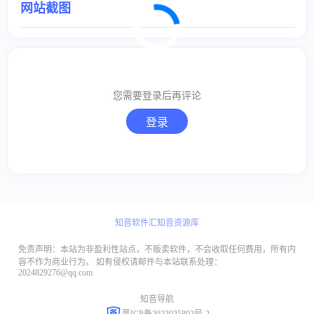
网站截图
取消
确定
您需要登录后再评论
取消
回复
登录
知音软件汇
知音资源库
免责声明：本站为非盈利性站点，不贩卖软件，不会收取任何费用，所有内
容不作为商业行为。 如有侵权请邮件与本站联系处理：
2024829276@qq.com
知音导航